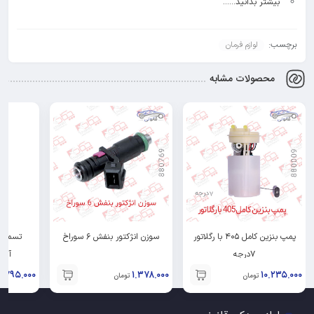
بیشتر بدانید……
برچسب:
لوازم فرمان
محصولات مشابه
پمپ بنزین کامل ۴۰۵ با رگلاتور
سوزن انژکتور بنفش ۶ سوراخ
۷درجه
آلتر
۷۹۵.۰۰۰
۱.۳۷۸.۰۰۰
۱۰.۲۳۵.۰۰۰
تومان
تومان
ت