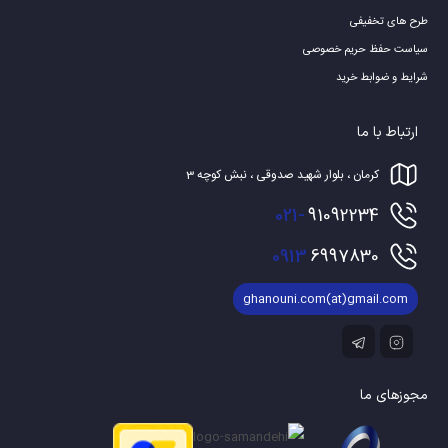
طرح های تخفیفی
سیاست حفظ حریم خصوصی
شرایط و ضوابط خرید
ارتباط با ما
کرمان ، بلوار شهید صدوقی ، نبش کوچه 3
021-
91092234
0913
6997830
ghanouni.com(at)gmail.com
مجوزهای ما